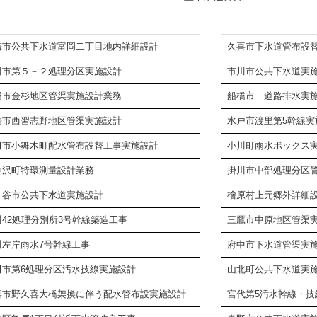
梅市公共下水道富岡二丁目地内詳細設計
久喜市下水道管布設
川市第５－２処理分区実施設計
市川市公共下水道実
橋市金杉地区管渠実施設計業務
船橋市 道路排水実
橋市西習志野地区管渠実施設計
水戸市渡里第5幹線実
田市小舞木町配水管布設替工事実施設計
小川町雨水ボックス
淵沢町特環測量設計業務
掛川市中部処理分区
ヶ谷市公共下水道実施設計
檜原村上元郷外詳細
川42処理分別所3号幹線築造工事
三鷹市中原地区管渠
川左岸雨水7号幹線工事
府中市下水道管渠実
田市第6処理分区汚水技線実施設計
山北町公共下水道実
喜市野久喜大橋架換に伴う配水管布設実施設計
宮代第5汚水幹線・技