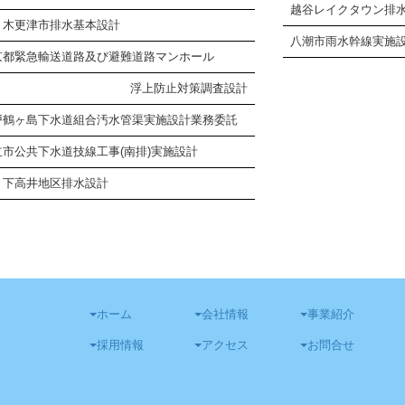
越谷レイクタウン排
Ｒ木更津市排水基本設計
八潮市雨水幹線実施
京都緊急輸送道路及び避難道路マンホール
浮上防止対策調査設計
戸鶴ヶ島下水道組合汚水管渠実施設計業務委託
立市公共下水道技線工事(南排)実施設計
Ｒ下高井地区排水設計
ホーム
会社情報
事業紹介
採用情報
アクセス
お問合せ