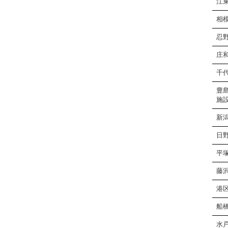
江
相
忍
庄
千
豊
施
新
日
平
藤
港
船
水