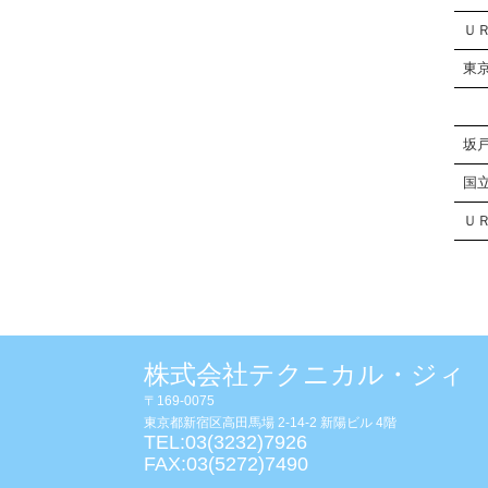
Ｕ
東
坂
国
Ｕ
株式会社テクニカル・ジィ
〒169-0075
東京都新宿区高田馬場 2-14-2 新陽ビル 4階
TEL:03(3232)7926
FAX:03(5272)7490