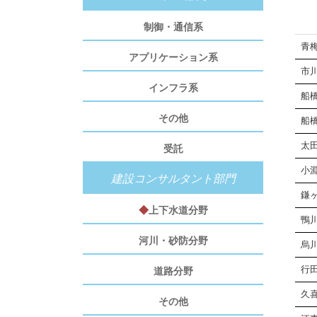
制御・通信系
青
アプリケーション系
市
インフラ系
船
その他
船
太
受託
小
建設コンサルタント部門
鎌
◆
上下水道分野
鴨
河川・砂防分野
烏
行
道路分野
久
その他