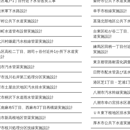
東区亀戸1丁目付近下水管改良工事
秦野市公共下水道実
模米軍下水路設計
幸手市枝線実施設計
野村公共下水道実施設計
菖蒲北部地区公共下
和町水道管布設替実施設計
台東区松が谷二丁目
道実施設計
代川村鎌庭汚水枝線管渠実施設計
練馬区田柄一丁目付
島区高松二丁目、雑司ヶ谷付近外1か所下水道実
実施設計
設計
東京都管路耐震化調
潟市汚水管渠実施設計
日野市配水管及び送
野市浅川右岸第三処理分区実施設計
港区芝1丁目・芝浦1
塚市土屋吉沢地区汚水排水実施設計
八潮市汚水幹線実施
沢市柄沢下水道雨水管渠実施設計
八潮市幸の宮排水区
区南麻布5丁目、西麻布3丁目再構築実施設計
ＵＲ東下根地区排水
橋市新高根地区管渠実施設計
厚木市公共下水道実
戸市桜川処理分区技線実施設計