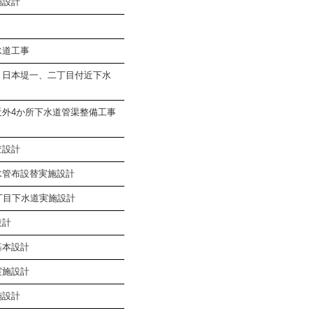
施設計
水道工事
、日本堤一、二丁目付近下水
近外4か所下水道管渠整備工事
査設計
水管布設替実施設計
丁目下水道実施設計
設計
基本設計
実施設計
施設計